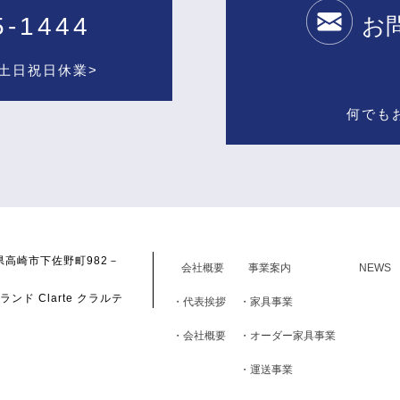
5-1444
お
 <土日祝日休業>
何でも
群馬県高崎市下佐野町982－
会社概要
事業案内
NEWS
ンド Clarte クラルテ
・代表挨拶
・家具事業
・会社概要
・オーダー家具事業
・運送事業