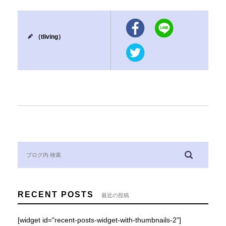
（tliving）
RECENT POSTS
最近の投稿
[widget id="recent-posts-widget-with-thumbnails-2"]