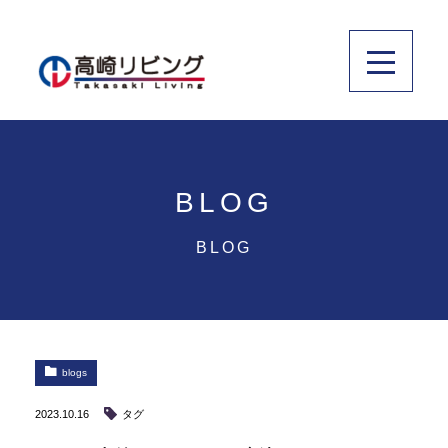
BLOG
BLOG
blogs
2023.10.16
タグ